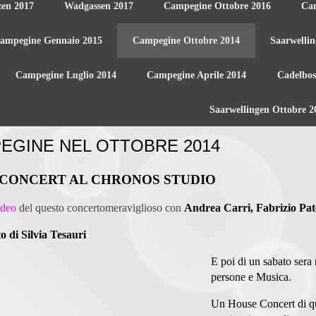
zen 2017
Wadgassen 2017
Campegine Ottobre 2016
Ca
ampegine Gennaio 2015
Campegine Ottobre 2014
Saarwelli
Campegine Luglio 2014
Campegine Aprile 2014
Cadelbos
Saarwellingen Ottobre 2
EGINE NEL OTTOBRE 2014
CONCERT AL CHRONOS STUDIO
ideo
del questo concertomeraviglioso con
Andrea Carri, Fabrizio Pate
 di Silvia Tesauri
E poi di un sabato sera 
persone e Musica.
Un House Concert di quel